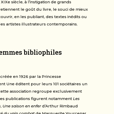
 XIXe siècle, à l’instigation de grands
etiennent le goût du livre, le souci de mieux
ouvrir, en les publiant, des textes inédits ou
des artistes illustrateurs contemporains.
femmes bibliophiles
t créée en 1926 par la Princesse
nt Une éditent pour leurs 101 sociétaires un
. Cette association regroupe exclusivement
 ses publications figurent notamment
Les
),
Une saison en enfer
d’Arthur Rimbaud
aité du vain combat
de Marguerite Yourcenar